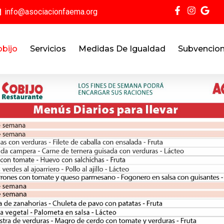
info@asociacionfaema.org
obijo
Servicios
Medidas De Igualdad
Subvencio